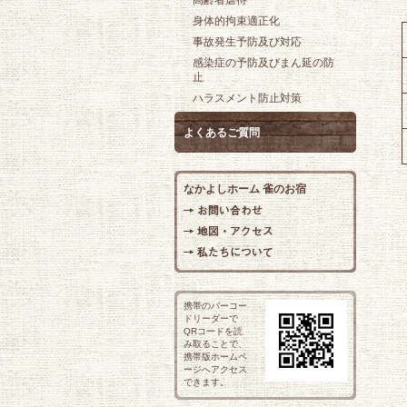
高齢者虐待
身体的拘束適正化
事故発生予防及び対応
感染症の予防及びまん延の防
止
ハラスメント防止対策
よくあるご質問
なかよしホーム 雀のお宿
携帯のバーコー
ドリーダーで
QRコードを読
み取ることで、
携帯版ホームペ
ージへアクセス
できます。