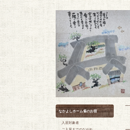
なかよしホーム雀のお宿
入居対象者
ご入居までのながれ