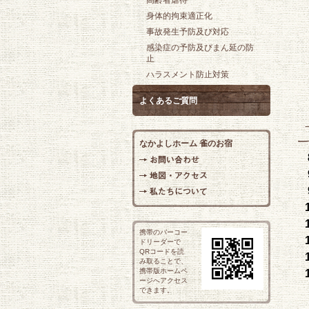
高齢者虐待
身体的拘束適正化
事故発生予防及び対応
感染症の予防及びまん延の防
止
ハラスメント防止対策
よくあるご質問
なかよしホーム 雀のお宿
携帯のバーコー
ドリーダーで
QRコードを読
み取ることで、
携帯版ホームペ
ージへアクセス
できます。