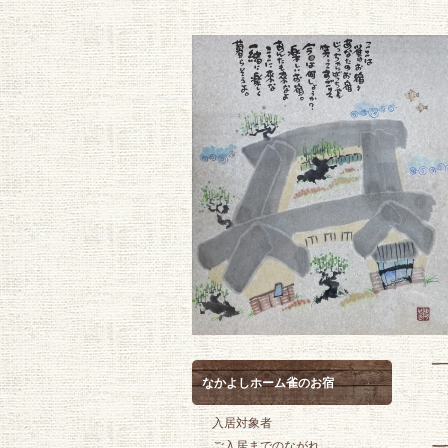
なかよしホーム雀のお宿
入居対象者
ご入居までのながれ