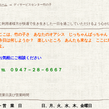
ホーム
ディサービスセンター竹の子
ご利用者様方が快適で生き生きした一日を過ごしていただけるよう心が
ここは、竹の子さ あなたのオアシス じっちゃんばっちゃん
今日は何しようか？ 楽しいところ あんたも來なよ ここに
よ。
お気軽にご相談ください
℡ ０９４７－２８－６６６７
営業日及び営業時間
・営 業 日 日、月、火、水、木、金曜日