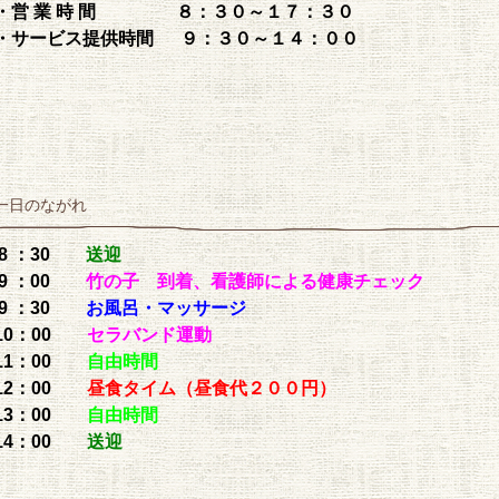
・営 業 時 間 ８：３０～１７：３０
・サービス提供時間 ９：３０～１４：００
一日のながれ
8 ：30
送迎
9 ：00
竹の子 到着、看護師による健康チェック
9 ：30
お風呂・マッサージ
10：00
セラバンド運動
11：00
自由時間
12：00
昼食タイム（昼食代２００円）
13：00
自由時間
14：00
送迎