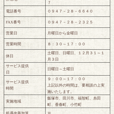
７
電話番号
０９４７－２８－６６４０
FAX
番号
０９４７－２８－２３２５
営業日
月曜日から金曜日
営業時間
８：３０～１７：００
土曜日、日曜日、１２月３１～１
休日
月３日
サービス提供
日曜日～土曜日
日
９：００～１７：００
サービス提供
上記以外の時間は、要相談の上実
時間
施いたします。
飯塚市、田川市、福智町、糸田
実施地域
町、香春町、小竹町
処遇改善加算
Ⅲ