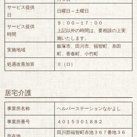
サービス提供
日曜日～土曜日
日
９：００～１７：００
サービス提供
上記以外の時間は、要相談の上実
時間
施いたします。
飯塚市、田川市、福智町、糸田
実施地域
町、香春町、小竹町
処遇改善加算
Ⅱ（ロ）
居宅介護
事業所名称
ヘルパーステーションなかよし
事業所番号
４０１５３０１８８２
田川郡福智町赤池３６７番地３６
所在地