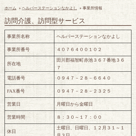
ホーム
»
ヘルパーステーションなかよし
»
事業所情報
訪問介護、訪問型サービス
事業所名称
ヘルパーステーションなかよし
事業所番号
４０７６４００１０２
田川郡福智町赤池３６７番地３６
所在地
７
電話番号
０９４７－２８－６６４０
FAX
番号
０９４７－２８－２３２５
営業日
月曜日から金曜日
営業時間
８：３０～１７：００
土曜日、日曜日、１２月３１～１
休日
月３日